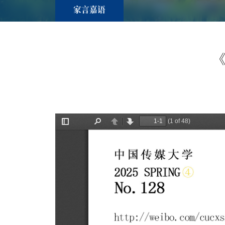
家言嘉语
《