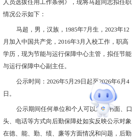
人员选拔任用工作条例》，现将
马超
同志拟任职
情况公示如下：
马超
，
男
，汉族，
198
5
年
7
月生
，
2023年12
月加入中国共产党，
201
6
年
3月入校
工作，
职高
学历，现为节能与运行保障中心
主管
，拟任节能
与运行保障中心
副主任
。
公示时间：
202
6
年
5
月
29日起至2026年6
月
4
日。
公示期间任何单位和个人可以通过书面、口
头、电话等方式向后勤保障处
如实
反映公示对象
在德、能、勤、绩、廉等方面
情况和
问题，后勤