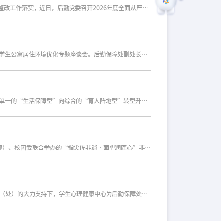
为深入贯彻学校全面从严治党工作要求，进一步强化后勤领域党风廉政建设，筑牢干部职工拒腐防变思想防线，进一步推进巡察整改工作落实，近日，后勤党委召开2026年度全面从严治党工作会暨警示教育大会。党委常委、副校长李新军，校长助理金炜出席会议。后勤党委委员、纪委委员，各党支部书记、纪检委员，后勤保障处各部门主任，以及负责采购、工程、资产管理等关键岗位人员共计31人参加会议。会议由后勤保障处处长江帆主持。会上，李新军在讲话中充分肯定了后勤保障处在服务保障学校发展大局中取得的成绩，同时也指出了当前后勤在招标采购、工程管理、服务监管等领域面临的挑战与风险。他强调，要高度重视学校巡察发现的四大类、11个主要问题、51个具体问题，认真深入整改，杜绝表面文章。后勤是廉洁问题易发高发领域，全体干部职工要警钟长鸣、引以为戒、洁身自好，不要存有侥幸心理。希望后勤和校医院的干部能够始终坚守忠诚、干净、担当的本色，强化担当、攻坚克难，持续巩固风清气正的良好生态，以全面从严治党的新成效为学校的新征程建设保驾护航，也为学校事业高质量发展提供更加坚实可靠的服务保障。学校纪委副书记、纪委办公室主任闫磊凡对照全校树立和践行正
为深入践行“环境育人、服务育人”理念，精准回应学生住宿关切，持续提升公寓服务管理水平，6月5日，后勤保障处组织召开学生公寓居住环境优化专题座谈会。后勤保障处副处长王莉，学生公寓服务中心、校园管理中心相关负责人，以及来自各学院的23名学生代表，围绕住宿设施升级、居住环境改善、维修服务提质等展开面对面交流。本次座谈会坚持问题导向，校团委学生权益部全程参与支持。会前，学权部牵头开展线上问卷调研，广泛收集学生诉求，累计回收有效问卷130份。相关问题按公寓区域分类梳理、提前对接各公寓区负责人，为会议高效推进做好充分准备。会上，学生代表结合调研结果与住宿体验，就宿舍硬件老化、公共区域管理、报修响应效率及生活配套完善等方面积极建言献策。针对学生代表反映的各类诉求，后勤相关负责人现场逐一回应，并详细介绍后续工作安排。硬件设施提升方面，可立即整改的问题当场落实；公寓整体升级改造已完成统筹规划，将纳入暑期专项工程推进。服务与管理上，后勤保障处将简化报修流程、开设紧急维修绿色通道，同步完善维修回访机制，确保维修服务可追溯、可评价；规范夜间出入管理，推进门禁智能升级；加强公寓卫生保洁与日常消杀，进一步优化居住
为深入贯彻《高等学校学生公寓安全管理规范》，加快构建“人防+技防+心防”三位一体的服务管理体系，切实推动学生公寓从单一的“生活保障型”向综合的“育人阵地型”转型升级，2026年5月27日、29日，后勤保障处在博学楼分两批次举办了2026年度学生公寓员工培训。后勤党委书记张润，后勤保障处处长江帆，后勤党委副书记、后勤保障处副处长王莉出席活动，90余名公寓一线员工全员参训。培训开始，江帆作动员讲话。他充分肯定了本次培训的必要性，指出宿管人员身处公寓服务一线，要处置学生各类日常事务和突发情况，这对员工的综合处置能力提出了更加全面的要求。他勉励大家通过培训明晰工作规范、精进业务本领，持续提质增效，不断提升公寓整体服务管理水平。本次培训由学生公寓服务中心主任李宁主持，她结合赴四川大学、四川师范大学的研修经历，深入剖析了我校公寓服务管理的短板，提出要从“被动防守”转向“主动治理”，通过队伍赋能与安全文化建设提升管理效能。随后，中心副主任李嘉伟围绕宿舍安全开展专项培训，强调“预防为主，应急为辅”，结合真实案例详细讲解了消防知识与器材使用，特别强调了应急处置“黄金3分钟”的重要性。在分享环节，中蓝公寓
5月28日晚，为深入贯彻落实“五育并举”育人理念，推动中华优秀传统文化进校园，由后勤保障处、学生工作部（处）（武装部）、校团委联合举办的“指尖传非遗・面塑润匠心”非遗面塑文化体验活动在北苑餐厅顺利开展。后勤党委书记张润、学生工作部（处）（武装部）副部（处）长孙浩、后勤保障处副处长张启锋出席本次活动。共有36名同学全程沉浸式参与，在动手实践中感受非遗魅力，体悟劳动之美。活动采取“理论讲解+实践操作”相结合的模式，营造了浓厚的育人氛围。后勤保障处饮食服务中心厨师长张东伟首先系统讲解了面塑的历史渊源、流派风格及人文内涵，并巧妙结合中华传统饮食文化，科普了面食知识与和面、发酵、包馅等实用技巧。在实操环节，张东伟通过分步拆解与细致示范，指导同学们运用揉、捏、压、塑等技法，创作出内含香甜豆沙的熊猫、刺猬等萌趣面塑。现场厨师们穿梭于学生之间开展一对一指导，在传授技艺的同时，也将精益求精的劳动态度潜移默化地传递给大家。利用蒸制面塑的间隙，老师还带领同学们制作了逼真的玫瑰花面塑，进一步丰富了创作体验。当热气腾腾的面塑新鲜出炉，同学们品尝着自己亲手制作的劳动成果，清甜的口感收获了一致好评，为非遗体验增添了
为切实提升学生公寓服务团队的心理素质，强化员工对学生心理问题的识别与应对能力，2026年5月19日至20日，在学生工作部（处）的大力支持下，学生心理健康中心为后勤保障处学生公寓服务中心员工开展心理健康专题培训活动，90余名公寓一线员工走进“心港湾”参加培训。为确保培训贴合岗位实际，学生心理健康中心结合公寓员工日常工作特点，量身定制培训内容，精心设计活动形式，统筹安排两天时间分批次有序组织参训员工开展学习，全方位保障培训质量与现场成效。活动开始，由柳佳老师带队，组织参训员工实地参观“心港湾”，直观了解功能布局、服务模式与育人定位。随后，陈小晨、路智鹏两位老师在团体教室开展《大学生心理危机的识别与应对》专题授课。围绕心理危机识别与干预的核心知识、关键技巧展开详细讲解，引导公寓员工立足本职岗位，主动关心关爱学生，及时回应学生日常需求。同时，培训还系统讲解了日常沟通技巧、突发事件的应对方法，内容紧密贴合公寓日常管理场景，具有较强的实操性与指导性。专题授课结束后，陈小晨、路智鹏两位老师在“心港湾”活力广场组织了心理互动体验活动。参训员工积极参与、沉浸式感受，在轻松愉悦的氛围中有效释放了工作压力、