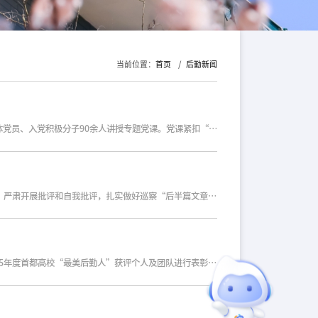
当前位置：
首页
后勤新闻
6月26日下午，后勤党委书记张润以“树立和践行正确政绩观，推进服务保障高质量发展”为题，在48教304教室为后勤党委全体党员、入党积极分子90余人讲授专题党课。党课紧扣“立党为公、为民造福、科学决策、真抓实干”总要求，系统阐释了正确政绩观的理论内涵与历史脉络。从我国古代政绩观中廉洁奉公、为政以德、以民为本等核心理念，到百年辉煌历程中国共产党政绩观从“为民革命”到“为民造福”的历史演变，进行了全面梳理。授课中，张润书记以周恩来、张思德、焦裕禄、孔繁森、黄文秀等正面先进典型为例，生动诠释了共产党人“全心全意为人民服务”的初心使命和“为民造福是最大政绩”“为官一任，造福一方”的担当作为；重点学习了《共产党员习近平》，习近平总书记入党52年来，始终以共产党员的赤诚之心，践行着“让人民过上好日子”的初心与承诺，为我们更好地服务师生树立了光辉典范。同时，又以地方文旅项目盲目跟风、高校后勤领域违纪违法反面案例为戒，深入剖析政绩观偏差的问题成因、实际危害和防范举措，以案为鉴、以案促治。通过正反对照，深刻警示全体人员：服务保障工作天天与财物打交道，手中的“办事权”绝不可逾越法纪底线；“小吃小喝”往往是“
6月15日下午，后勤党委召开巡察整改专题民主生活会。会议聚焦巡察反馈问题，深入查摆不足、深挖问题根源、深化责任认领，严肃开展批评和自我批评，扎实做好巡察“后半篇文章”。第二巡察组组长李宸屹、副组长王洋、联络员栾天天，党委巡察工作办公室副主任王飞可，校纪委办公室蔡梦迪到会指导。后勤党委书记张润主持会议，后勤保障处处长江帆、校医院副院长董艳平及后勤保障处领导班子成员参加会议。会上，张润代表后勤领导班子作对照检查，从学深悟透、系统谋划、攻坚克难、组织保障等四个方面认真查摆问题，深刻剖析问题根源，明确整改举措。随后，班子成员逐一进行个人对照检查发言，坚持把自己摆进去、把职责摆进去、把工作摆进去。自我批评开门见山、直面问题、不遮不掩，相互批评开诚布公、坦诚中肯、直指要害。会议达到了统一思想、增进团结、改进工作的预期效果。第二巡察组组长李宸屹充分肯定了后勤党委整改工作成效，强调要以刀刃向内的勇气推进整改，针对重难点问题强化机制建设，实行阶段性推进与动态微调相结合，注重形成“党建带工建、工建促党建”的工作格局。副组长王洋指出，整改要善于举一反三，建议客观区分用电发展与浪费的关系，优化节能分析，更安全
6月22日，2026年北京高校后勤工作会暨2025年度首都高校“最美后勤人”风采展示活动在首都经济贸易大学召开，会上对2025年度首都高校“最美后勤人”获评个人及团队进行表彰与经验交流，我校后勤保障处学生公寓服务中心荣获“最美后勤团队”称号。校长助理金炜、后勤保障处长江帆出席此次会议。此次荣获首都高校“最美后勤团队”称号，既是对我校学生公寓服务中心长期以来深耕一线、默默奉献的高度肯定，更是对后勤保障处持续深化“服务育人”理念、不断提升治理效能的有力鞭策。一直以来，学生公寓服务中心坚守“安全保障、服务育人”主线，常态化落实公寓巡楼与隐患排查机制，定期开展安全培训、消防演练，多次高效处置公寓突发险情，牢牢守住学生住宿安全底线；团队创新“思政+服务”共建模式，联动培养单位将公寓服务实景转化为思政教育素材，依托“一站式”学生社区、“码上提”诉求平台优化住宿配套服务与办事流程，日常主动为学生提供寻物、送医、衣物缝补等暖心帮扶，以精细化、有温度的服务守护全体学子在校生活。长期以来，后勤保障处在学校党委的统筹领导下，守牢安全底线、优化暖心服务、深耕育人阵地，推动后勤工作从“基础保障型”向“综合育人型