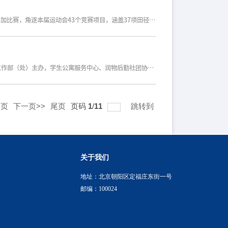
2026年5月14日，中国传媒大学第44届教职工运动会在南操场正式拉开帷幕。后勤分工会积极响应学校号召，组织83名教职工参加比赛，角逐本届运动会43个竞赛项目，涵盖37项田径及游泳单项和6项趣味团体项目。后勤健儿积极参与、全力投入，以日常服务保障的踏实作风奔赴赛场，在竞技比拼与集体协作中，展现出后勤队伍质朴务实、凝心聚力、勇于拼搏的精神风貌。运动会开幕式方阵入场环节，后勤分工会队伍英姿飒爽、队列齐整，精神状态饱满昂扬。大家以矫健整齐的步伐、豪迈端庄的仪态亮相入场式，既展现出后勤职工扎根校园服务一线、坚守岗位履职尽责的敬业爱岗本色，也彰显出心系学校、服务师生的协同奋进底色，成为开幕式中一道沉稳大气、独具风采的风景。赛场内外，参赛教职工秉持重在参与、挑战自我的决心全力以赴，田径赛场与游泳池边相映成辉，竞技拼搏与团队协作相融共促，无论是田径赛场的速度耐力与力量技巧，还是游泳选手的劈波斩浪，再有趣味集体项目的默契配合、聚力向前，处处尽显后勤人顽强拼搏、团结共进的争先作风。各类竞技项目奋勇比拼、全力参与，尽显昂扬姿态；六大趣味团体项目凝心聚力、配合默契，各组队员步调统一、协作并进，实操项目尽显过
5月6日，为期一个月的2026年度“栖舍植春光”寝室文化月活动顺利闭幕。本次寝室文化月活动由后勤保障处、校团委、学生工作部（处）主办，学生公寓服务中心、润物后勤社团协办，以“植绿筑安、凝心育人”为主线，围绕“栖舍植春光”主题，设置收纳培训、特色寝室评比、优秀宿管评选、春日花朝游园、宿舍故事征文等多项特色环节，吸引了众多师生积极参与，为校园文化生活增添了别样风采。在收纳培训活动中，专业生活整理师团队开展专题授课，面向学生传授宿舍空间归整、物品收纳实用技巧；之后在校内公寓、中蓝公寓、梆子井公寓设立可供实地观摩的宿舍样板间，通过场景教学、实操体验，引导同学们养成卫生整洁收纳、自我服务的良好生活习惯。期间，党委常委、副校长李新军，校长助理金炜一同深入学生宿舍现场指导。在春日花朝游园活动中，李新军、金炜到场参与活动，驻足详细了解活动开展细节，与现场同学亲切互动交流，并为同学们写下春日寄语，勉励大家亲近自然、热爱生活、共建美好校园。六大创意打卡点巧妙布局，同学们在花草拓印、绿植认领、闲置交换、手工花艺等活动中感受春光浪漫，还有集章兑奖环节增添乐趣，展现了中传学子灵动创意、变废为宝的积极生活态度。特
一页
下一页>>
尾页
页码
1
/
11
跳转到
关于我们
地址：北京朝阳区定福庄东街一号
邮编：100024