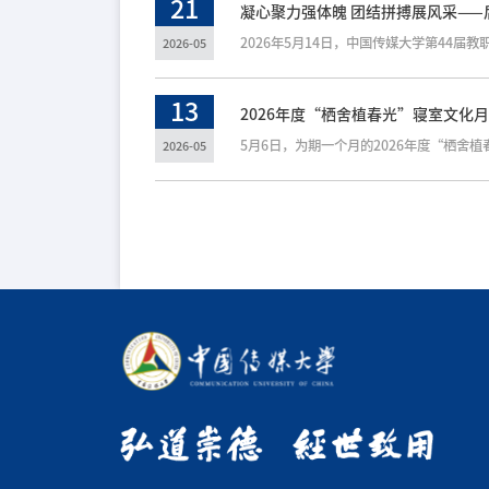
21
凝心聚力强体魄 团结拼搏展风采——
2026-05
13
2026年度“栖舍植春光”寝室文化
2026-05