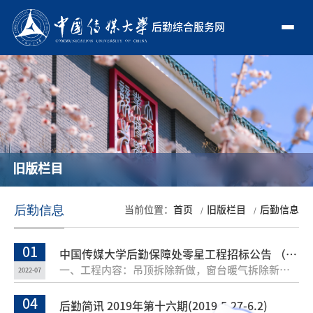
后勤综合服务网
旧版栏目
后勤信息
当前位置：
首页
旧版栏目
后勤信息
01
中国传媒大学后勤保障处零星工程招标公告 （46号楼203会议室装修工程）
一、工程内容：吊顶拆除新做，窗台暖气拆除新做，楼地面新做等（详见附件）。二、工程预计工期：2022年7月16日--2022年8月14日三、勘察现场时间：2022年7月4日下午14：30，集合地点：中国传媒大学临建一036四、现场勘察联系人：呼老师，联系方式：65779641 五、最高限价：9.97万元六、投标截止期：2022年7月6日下午14：00七、投标地点：后勤保障处信息化与招标采购中心（临建一036）八、投标咨询：李老师，联系方式：65783013注：1. 投标单位须具备央采资质。2.本工程采用清单报价，清单报价（须含综合单价分析表）及企业资质需一式两份。上述工程量为估算，施工单位须踏勘现场详细测算工程量，原则上不予洽商，请施工单位自行考虑施工风险。3.投标文件袋需密封，在文件袋外侧需注明所投项目名称、投标人以及联系方式。对于未在投标截止期前递送标书，或未按要求进行密封的施工单位，视为自动放弃对本工程的竞价。4. 结算价格以审计结果为准。5.期满后潜在投标单位不足3个的，招标单位将进行二次招标。6.勘察现场如需入校预约，请至少提前两小时在微信公众号“平安中传”预约系统中进行预约，
2022-07
04
后勤简讯 2019年第十六期(2019.5.27-6.2)