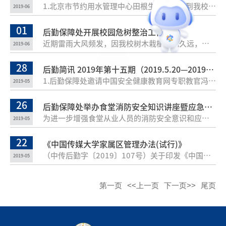
1.北京市节约用水管理中心田根生主任一行到我校检查指导节水用水相关工作。2.质量监管办公室对溢香苑外围砌墙工程进行质量监管，确保工程质量。3.质量监管办公室完成百日红与欧洲月季工程验收工作。4.信息化与节能办公室配合信息化处完成学生公寓各楼楼道老旧网线、电话线排查统计工作。5.校园管理办公室陪同定福庄南里社区采访南院家属区97岁退役老军人秦玉萱。6.校园管理办公室完成全校公共卫生间共2000余张文明如厕温馨提示张贴工作。7.校园管理办公室完成中蓝天桥下树枝杂物清理工作，共清运杂物2车。8.物业管理中心完成主楼7-8层下水管维修更换工作。9.物业管理中心完成图书馆东侧马路口雨水井新建工作。10.物业管理中心完成全校危树修剪及树枝清理工作。11.物业管理中心完成综合楼雨水主管道维修工作。12.物业管理中心完成游泳馆漏水消防栓维修及男更衣室冷热水管改造工作。13.留学生公寓与教室场馆服务中心配合物业管理中心完成37号楼厨房下水管改造及三层浴室防水维修工作。14.留学生公寓与教室场馆服务中心完成综合楼大厅绿植清洗、修剪工作。15.留学生公寓与教室场馆服务中心对全校教学楼、留学生公寓楼及公共报告
2019-06
01
后勤保障处开展校园危树整治工作
近期雷雨大风频发，因我校树木栽植年代久远，部分树龄老化，受恶劣天气影响，时有枯枝掉落现象。根据前期排查，我校数百颗乔木中有15棵存在安全风险，主要分布在图书馆东南侧、主楼西配楼北侧以及34号楼周边通行人员流量较大的地段。为消除安全隐患，5月27日，后勤保障处物业管理中心员工顶着炎炎烈日，乘坐吊车升至距地面十余米的高空对树木进行修剪，并及时清运砍下的树干枯枝及落叶，确保路面整洁畅通。今后，后勤保障处将进一步加强校园树木养护管理，加大巡查力度，为师生营造良好的校园环境。
2019-06
28
后勤简讯 2019年第十五期（2019.5.20—2019.5.26）
1.后勤保障处邀请中国安全健康教育网专职教官冯丽霞对后勤职工进行消防安全知识培训。2.后勤保障处邀请保卫部徐文彪老师开展食堂消防安全知识讲座及应急演练。3.质量监管办公室对“39号楼室内装修工程”、“溢香苑外围砌墙工程”进行质量监管，确保工程质量。4.计划管理办公室召开关于“35号楼208卫生间维修工程”、“临建一地弹簧、图书馆及主楼玻璃更换工程”的项目评审小组会，会议决议，在保证质量的情况下，按照低价中标的原则，选择中标公司。5.校园管理办公室联合物业管理中心完成全校被大风刮断树枝及树叶清理工作。6.校园管理办公室组织保洁公司完成梆子井公寓蚊虫消杀工作。7.校园管理办公室组织保洁员完成综合楼外围卫生死角清理工作。8.校园管理办公室完成南、北院家属区楼内公共区域杂物及楼外储物间杂物清理工作。9.信息化与节能办公室配合发改委专家团队、监理单位及施工单位完成北京市2018年公共机构数据中心节能低碳示范改造工程验收工作。10.信息化与节能办公室为全校师生发放节约用水宣传材料，大力宣传节水工作。11.学生公寓服务中心检查梆子井2号楼阳台窗户，发现问题及时报修。12.学生公寓服务中心完成梆子井公
2019-05
26
后勤保障处举办食堂消防安全知识讲座暨应急演练
为进一步增强食堂从业人员的消防安全意识和应急处置能力，预防火灾事故发生，2019年5月24日下午，后勤保障处邀请保卫部徐文彪老师开展食堂消防安全知识讲座，各食堂120余名职工参加了此次培训。徐文彪老师首先结合近年来发生在全国各地的大小火灾事例，向大家传授了在食堂日常工作中应当掌握的消防安全知识，重点讲解了火灾的预防、火灾的应急处置、火场疏散和逃生等知识，特别强调在消防安全问题上任何人都不能抱有侥幸心理，必须时刻保持警钟长鸣，防患于未然，确保学校的安全与稳定。讲座后，徐老师为大家演示了灭火器、灭火毯的正确使用方法，食堂职工也纷纷参与到演练火种的扑灭中。通过此次活动，进一步强化了食堂工作人员的安全意识和自防自救能力，为火灾发生时的应急行动提供了宝贵经验。
2019-05
22
《中国传媒大学家属区管理办法(试行)》
（中传后勤字〔2019〕107号）关于印发《中国传媒大学家属区管理办法(试行)》的通知.pdf
2019-05
第一页
<<上一页
下一页>>
尾页